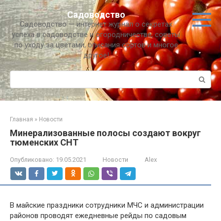
Перейти
Садоводство
к
Садоводство — интернет журнал о секретах
контенту
успеха в садоводстве и огородничестве, советы
по уходу за цветами, описания сортов и многое
другое!
Поиск:
Главная
»
Новости
Минерализованные полосы создают вокруг
тюменских СНТ
Опубликовано:
19.05.2021
Новости
Alex
В майские праздники сотрудники МЧС и администрации
районов проводят ежедневные рейды по садовым