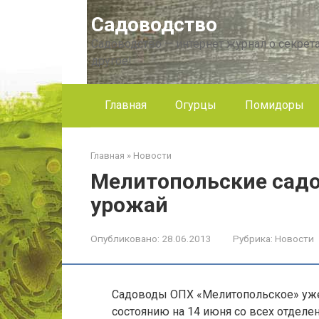
Перейти
Садоводство
к
контенту
Садоводство — интернет журнал о секрета
другое!
Главная
Огурцы
Помидоры
Главная
»
Новости
Мелитопольские сад
урожай
Опубликовано:
28.06.2013
Рубрика:
Новости
Садоводы ОПХ «Мелитопольское» уже
состоянию на 14 июня со всех отделе