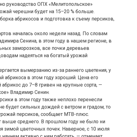
льно руководство ОПХ «Мелитопольское»
урожай черешни будет на 15–20 % больше.
уборка абрикосов и подготовка к съему персиков,
ортов началась около недели назад. По словам
имира Сенина, в этом году в нашем регионе, в
льных заморозков, все почки деревьев
адоводам надеяться на богатый урожай
ергается вымерзанию из-за раннего цветения, у
й абрикоса в этом году хороший. Цена его
 абрикос до 7–8 гривен на крупные сорта, —
ое» Владимир Сенин.
рсики в этом году также неплохо перенесли
не будет сильных дождей с ветром и градом, то
урожай персиков, сообщает МТВ-плюс.
т выше среднего. В прошлом году не было ни
ия зимой цветочных почек. Наверное, с 10 июля
 начнем активно с ним работать, — отмечает