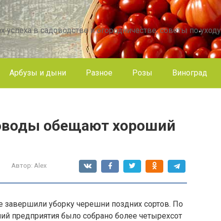
х успеха в садоводстве и огородничестве, советы по уходу
Арбузы и дыни
Разное
Розы
Виноград
оводы обещают хороший
Автор:
Alex
 завершили уборку черешни поздних сортов. По
ний предприятия было собрано более четырехсот