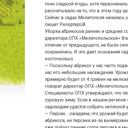
тонн сладкой ягоды, хотя первонача
рассчитывало на то, что в этом году 
Сейчас в садах Мелитополя началась 
пишет РепортерUA.
Уборка абрикосов ранних и средних с
директора ОПХ «Мелитопольское» Влад
отличие от предыдущего, не было си
сохранились. И это дает основания с
косточковых.
— Поскольку абрикос у нас часто подв
нас его небольшие насаждения. Урожа
примерно будет от 4 гривен на мелкий
говорит директор ОПХ «Мелитопольск
Специалисты ОПХ утверждают, что пе
суровую зиму. Если в нашем регионе 
садоводам удастся собрать неплохой 
— Персик… ожидаем, что урожай буде
абрикоса, ни персика из-за вымерзан
уже пойдут ранние сорта персика и мы