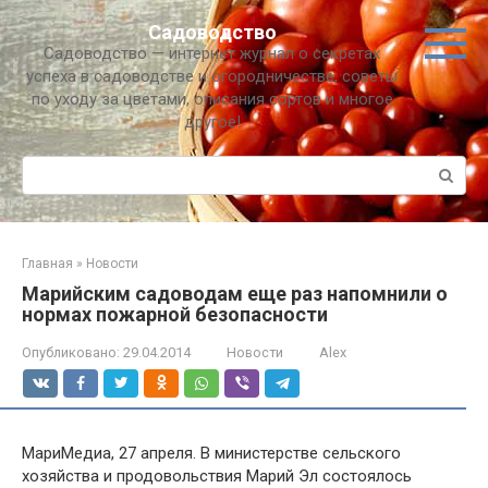
Перейти
Садоводство
к
Садоводство — интернет журнал о секретах
контенту
успеха в садоводстве и огородничестве, советы
по уходу за цветами, описания сортов и многое
другое!
Поиск:
Главная
»
Новости
Марийским садоводам еще раз напомнили о
нормах пожарной безопасности
Опубликовано:
29.04.2014
Новости
Alex
МариМедиа, 27 апреля. В министерстве сельского
хозяйства и продовольствия Марий Эл состоялось