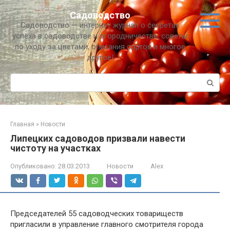
Перейти
Садоводство
к
Садоводство — интернет журнал о секретах
контенту
успеха в садоводстве и огородничестве, советы
по уходу за цветами, описания сортов и многое
другое!
Поиск:
Главная
»
Новости
Липецких садоводов призвали навести
чистоту на участках
Опубликовано:
28.03.2013
Новости
Alex
Председателей 55 садоводческих товариществ
пригласили в управление главного смотрителя города