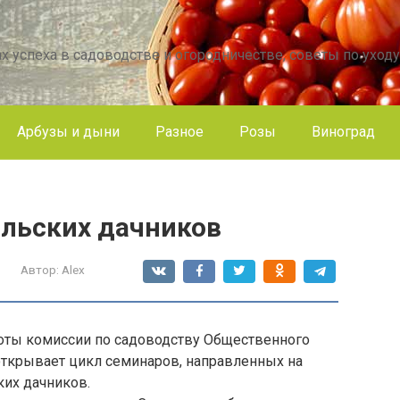
х успеха в садоводстве и огородничестве, советы по уходу
Арбузы и дыни
Разное
Розы
Виноград
ольских дачников
Автор:
Alex
оты комиссии по садоводству Общественного
открывает цикл семинаров, направленных на
их дачников.