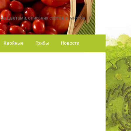
 за цветами, описания сортов и многое
Хвойные
Грибы
Новости