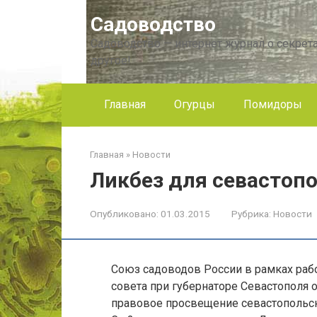
Перейти
Садоводство
к
контенту
Садоводство — интернет журнал о секрета
другое!
Главная
Огурцы
Помидоры
Главная
»
Новости
Ликбез для севастоп
Опубликовано:
01.03.2015
Рубрика:
Новости
Союз садоводов России в рамках раб
совета при губернаторе Севастополя 
правовое просвещение севастопольск