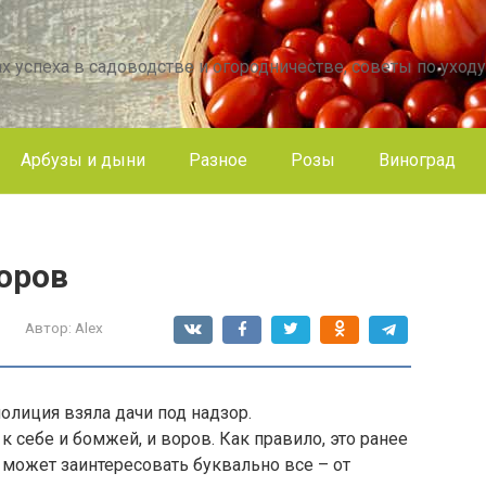
х успеха в садоводстве и огородничестве, советы по уходу
Арбузы и дыни
Разное
Розы
Виноград
оров
Автор:
Alex
олиция взяла дачи под надзор.
 себе и бомжей, и воров. Как правило, это ранее
может заинтересовать буквально все – от