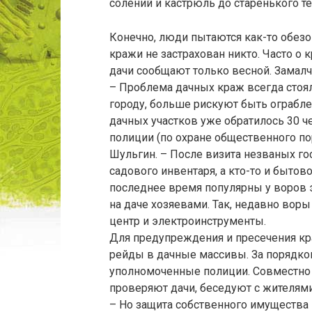
солений и кастрюль до старенького т
Конечно, люди пытаются как-то обезо
кражи не застрахован никто. Часто о 
дачи сообщают только весной. Замалч
– Проблема дачных краж всегда стоя
городу, больше рискуют быть ограбле
дачных участков уже обратилось 30 ч
полиции (по охране общественного п
Шульгин. – После визита незваных го
садового инвентаря, а кто-то и бытово
последнее время популярны у воров 
на даче хозяевами. Так, недавно во
центр и электроинструменты.
Для предупреждения и пресечения к
рейды в дачные массивы. За порядко
уполномоченные полиции. Совместно 
проверяют дачи, беседуют с жителям
– Но защита собственного имущества 