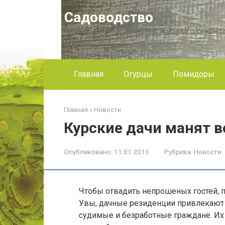
Перейти
Садоводство
к
контенту
Садоводство — интернет журнал о секрета
другое!
Главная
Огурцы
Помидоры
Главная
»
Новости
Курские дачи манят в
Опубликовано:
11.01.2013
Рубрика:
Новости
Чтобы отвадить непрошеных гостей, п
Увы, дачные резиденции привлекают к
судимые и безработные граждане. Их 