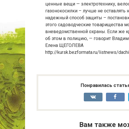
ценные вещи — электротехнику, велос
газонокосилки – лучше не оставлять 
надежный способ защиты – постановк
этого садоводческие товарищества м
вневедомственной охраны. Если же кр
об этом в полицию, — говорит Владим
Елена ЩЕГОЛЕВА
http://kursk.bezformata.ru/listnews/dac
Понравилась стать
Вам также мо