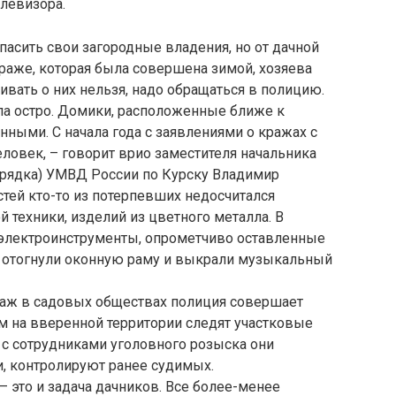
елевизора.
пасить свои загородные владения, но от дачной
краже, которая была совершена зимой, хозяева
ивать о них нельзя, надо обращаться в полицию.
ла остро. Домики, расположенные ближе к
нными. С начала года с заявлениями о кражах с
еловек, – говорит врио заместителя начальника
орядка) УМВД России по Курску Владимир
стей кто-то из потерпевших недосчитался
й техники, изделий из цветного металла. В
электроинструменты, опрометчиво оставленные
ры отогнули оконную раму и выкрали музыкальный
раж в садовых обществах полиция совершает
м на вверенной территории следят участковые
с сотрудниками уголовного розыска они
и, контролируют ранее судимых.
– это и задача дачников. Все более-менее