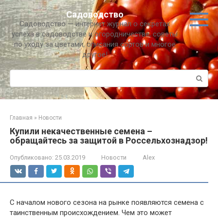
Перейти
Садоводство
к
Садоводство — интернет журнал о секретах
контенту
успеха в садоводстве и огородничестве, советы
по уходу за цветами, описания сортов и многое
другое!
Поиск:
Главная
»
Новости
Купили некачественные семена –
обращайтесь за защитой в Россельхознадзор!
Опубликовано:
25.03.2019
Новости
Alex
С началом нового сезона на рынке появляются семена с
таинственным происхождением. Чем это может