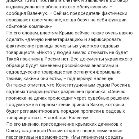
домика 15 кВт, поставить счетчик и заключить договор
индивидуального абонентского обслуживания, –
сообщил Валенчук. – Сейчас председатели фактически
совершают преступление, когда берут на себя функции
сбытовой компании».
По его словам, властям Крыма сейчас также очень важно
сделать «дачную инвентаризацию» и зафиксировать
фактические границы земельных участков садовых
товариществ. «Никто у людей землю отнимать не будет.
Такой практики в России нет. Все документы украинского
образца будут заменены российскими аналогами и
садоводческие товарищества останутся формально
такими, какими они есть», – подчеркнул Валенчук.
Он также отметил, что Конституционным судом России в
садовых товариществах разрешена прописка. «Сейчас
прописка на дачах происходит через судебные решения.
Госдума уже в первом чтении приняла Закон, который
будет регламентировать порядок прописки в садовых
товариществах», – сообщил Валенчук.
По его мнению, присоединение крымских дачников к
Союзу садоводов России откроет перед ними новые
перспективы и возможности. «Мы планируем создать