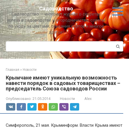
Перейти
Садоводство
к
Садоводство — интернет журнал о секретах
контенту
успеха в садоводстве и огородничестве, советы
по уходу за цветами, описания сортов и многое
другое!
Поиск:
Главная
»
Новости
Крымчане имеют уникальную возможность
навести порядок в садовых товариществах –
председатель Союза садоводов России
Опубликовано:
21.05.2014
Новости
Alex
Симферополь, 21 мая. Крыминформ. Власти Крыма имеют