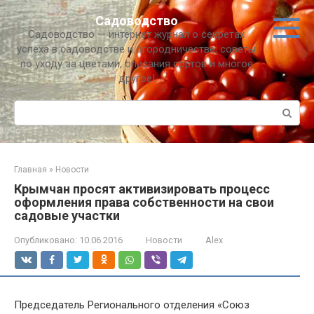
Перейти
Садоводство
к
Садоводство — интернет журнал о секретах
контенту
успеха в садоводстве и огородничестве, советы
по уходу за цветами, описания сортов и многое
другое!
Поиск:
Главная
»
Новости
Крымчан просят активизировать процесс
оформления права собственности на свои
садовые участки
Опубликовано:
10.06.2016
Новости
Alex
Председатель Регионального отделения «Союз