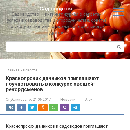
Перейти
Садоводство
к
Садоводство — интернет журнал о секретах
контенту
успеха в садоводстве и огородничестве, советы
по уходу за цветами, описания сортов и многое
другое!
Поиск:
Главная
»
Новости
Красноярских дачников приглашают
поучаствовать в конкурсе овощей-
рекордсменов
Опубликовано:
21.06.2017
Новости
Alex
Красноярских дачников и садоводов приглашают