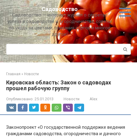
Перейти
Садоводство
к
Садоводство — интернет журнал о секретах
контенту
успеха в садоводстве и огородничестве, советы
по уходу за цветами, описания сортов и многое
другое!
Поиск:
Главная
»
Новости
Кировская область: Закон о садоводах
прошел рабочую группу
Опубликовано:
25.01.2013
Новости
Alex
Законопроект «О государственной поддержке ведения
гражданами садоводства, огородничества и дачного