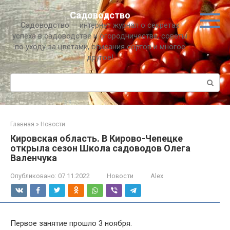
Перейти
Садоводство
к
Садоводство — интернет журнал о секретах
контенту
успеха в садоводстве и огородничестве, советы
по уходу за цветами, описания сортов и многое
другое!
Поиск:
Главная
»
Новости
Кировская область. В Кирово-Чепецке
открыла сезон Школа садоводов Олега
Валенчука
Опубликовано:
07.11.2022
Новости
Alex
Первое занятие прошло 3 ноября.