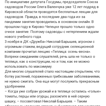
По инициативе депутата Госдумы, председателя Союза
садоводов России Олега Валенчука уже 12 лет подряд в
Кировской области проводятся бесплатные лекции для
садоводов. Правда, в последние два года из-за
пандемии занятия проводились в основном онлайн. В
прошлом году в Кирово-Чепецке прошло только одно
очное занятие. Поэтому садоводы с нетерпением ждали
нового учебного года.
3 ноября в ДК «Дружба» Николай Барышев, агроном с
огромным стажем, ведущий сотрудник селекционной
компании прочитал лекцию «Теплица: осень-весна».
Вопреки ожиданиям слушателей, речь шла не только о
теплице, как о конструкции, но и том, как ее можно
использовать по максимуму.
Для многих слушателей стало настоящим открытием, что
ботву растений, пораженных грибковыми заболеваниями,
не нужно сжигать. Она еще могут послужить прекрасным
удобрением.
– Когда уже собран урожай и в теплице остались «голые»
томаты, перцы или огурцы, разожгите в ней серную
шашку, – посоветовал Николай Барышев. – Таким