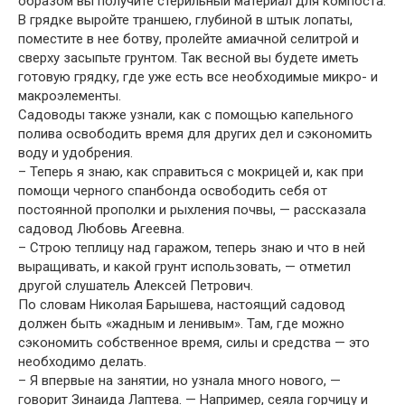
образом вы получите стерильный материал для компоста.
В грядке выройте траншею, глубиной в штык лопаты,
поместите в нее ботву, пролейте амиачной селитрой и
сверху засыпьте грунтом. Так весной вы будете иметь
готовую грядку, где уже есть все необходимые микро- и
макроэлементы.
Садоводы также узнали, как с помощью капельного
полива освободить время для других дел и сэкономить
воду и удобрения.
– Теперь я знаю, как справиться с мокрицей и, как при
помощи черного спанбонда освободить себя от
постоянной прополки и рыхления почвы, — рассказала
садовод Любовь Агеевна.
– Строю теплицу над гаражом, теперь знаю и что в ней
выращивать, и какой грунт использовать, — отметил
другой слушатель Алексей Петрович.
По словам Николая Барышева, настоящий садовод
должен быть «жадным и ленивым». Там, где можно
сэкономить собственное время, силы и средства — это
необходимо делать.
– Я впервые на занятии, но узнала много нового, —
говорит Зинаида Лаптева. — Например, сеяла горчицу и