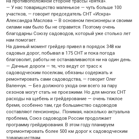
на противоположной стороне трассы «Вятка».
— У нас товарищество маленькое — чуть больше 100
участков, — говорит председатель СНТ «Искра»
Александра Маслова — В основном пенсионеры и своими
силами нам было бы не справится. Поэтому очень
благодарны Союзу садоводов, который уже столько лет
нам помогает.
На данный момент грейдер привел в порядок 348 км
садовых дорог, побывал в 175 СНТ и пока погода
благоволит, работы не останавливаются ни на один день.
— Дачные дороги — те, что ведут от трасс к
садоводческим поселкам, обязаны содержать и
ремонтировать сами садоводства, — говорит Олег
Валенчук. — Без должного ухода они всего за пару
сезонов могут стать не проезжими. Но для многих СНТ
расходы на щебень и грейдерование — очень тяжлое
бремя, особенно там, где большинство садоводов
составляют пенсионеры.. Понимая, насколько актуальна
проблема, Союз садоводов России продолжает
программу грейдирования. В этом году планируем
отремонтировать более 500 км дорог к садоводческим
товариществам.