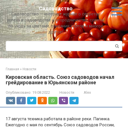
Перейти
Садоводство
к
Садоводство — интернет журнал о секретах
контенту
успеха в садоводстве и огородничестве, советы
по уходу за цветами, описания сортов и многое
другое!
Поиск:
Главная
»
Новости
Кировская область. Союз садоводов начал
грейдирование в Юрьянском районе
Опубликовано:
19.08.2022
Новости
Alex
17 августа техника работала в районе реки. Пагинка.
Ежегодно с мая по сентябрь Союз садоводов России,