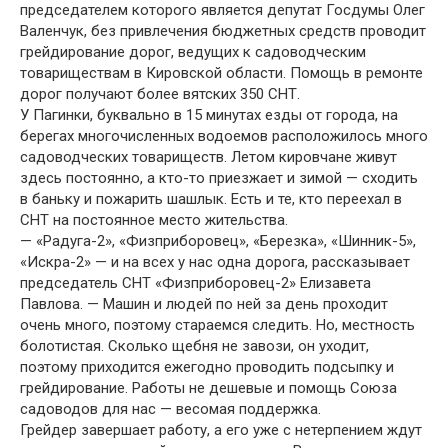
председателем которого является депутат Госдумы Олег
Валенчук, без привлечения бюджетных средств проводит
грейдирование дорог, ведущих к садоводческим
товариществам в Кировской области. Помощь в ремонте
дорог получают более вятских 350 СНТ.
У Пагинки, буквально в 15 минутах езды от города, на
берегах многочисленных водоемов расположилось много
садоводческих товариществ. Летом кировчане живут
здесь постоянно, а кто-то приезжает и зимой — сходить
в баньку и пожарить шашлык. Есть и те, кто переехал в
СНТ на постоянное место жительства.
— «Радуга-2», «Физприборовец», «Березка», «Шинник-5»,
«Искра-2» — и на всех у нас одна дорога, рассказывает
председатель СНТ «Физприборовец-2» Елизавета
Павлова. — Машин и людей по ней за день проходит
очень много, поэтому стараемся следить. Но, местность
болотистая. Сколько щебня не завози, он уходит,
поэтому приходится ежегодно проводить подсыпку и
грейдирование. Работы не дешевые и помощь Союза
садоводов для нас — весомая поддержка.
Грейдер завершает работу, а его уже с нетерпением ждут