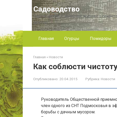
Перейти
Садоводство
к
контенту
Садоводство — интернет журнал о секрета
другое!
Главная
Огурцы
Помидоры
Главная
»
Новости
Как соблюсти чистоту
Опубликовано:
20.04.2015
Рубрика:
Новости
Руководитель Общественной приемно
член одного из СНТ Подмосковья в 
борьбы с дачным мусором.