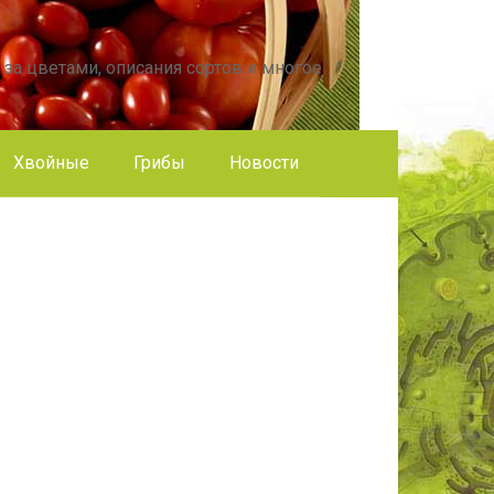
 за цветами, описания сортов и многое
Хвойные
Грибы
Новости