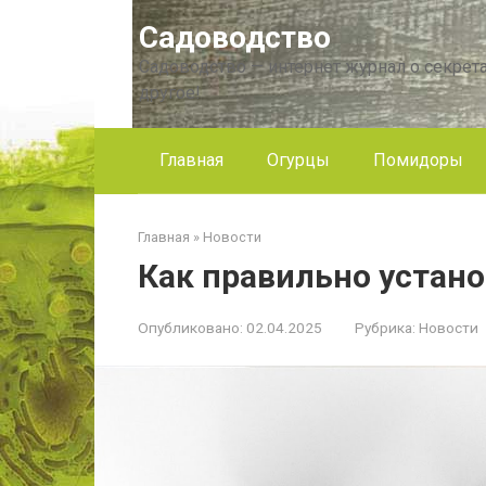
Перейти
Садоводство
к
контенту
Садоводство — интернет журнал о секрета
другое!
Главная
Огурцы
Помидоры
Главная
»
Новости
Как правильно устан
Опубликовано:
02.04.2025
Рубрика:
Новости