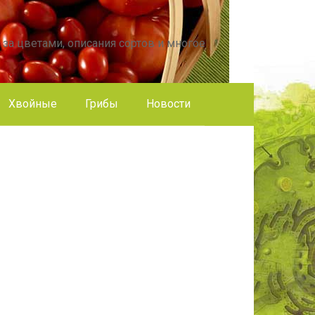
 за цветами, описания сортов и многое
Хвойные
Грибы
Новости