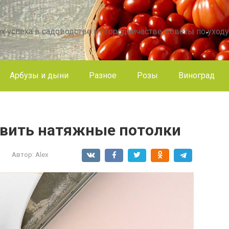
х успеха в садоводстве и огородничестве, советы по уходу
Арбузы и дыни
Разное
Розы
Виноград
овить натяжные потолки
Автор:
Alex