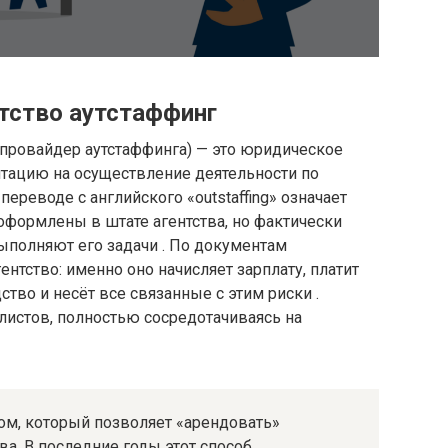
нтство аутстаффинг
 провайдер аутстаффинга) — это юридическое
тацию на осуществление деятельности по
переводе с английского «outstaffing» означает
оформлены в штате агентства, но фактически
выполняют его задачи . По документам
нтство: именно оно начисляет зарплату, платит
тво и несёт все связанные с этим риски .
листов, полностью сосредотачиваясь на
ом, который позволяет «арендовать»
ва. В последние годы этот способ