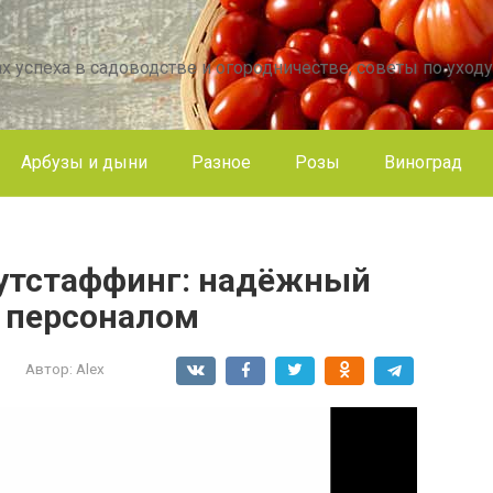
х успеха в садоводстве и огородничестве, советы по уходу
Арбузы и дыни
Разное
Розы
Виноград
аутстаффинг: надёжный
и персоналом
Автор:
Alex