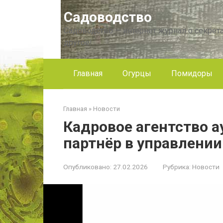
Перейти
Садоводство
к
контенту
Садоводство — интернет журнал о секрета
другое!
Главная
Огурцы
Помидоры
Главная
»
Новости
Кадровое агентство 
партнёр в управлени
Опубликовано:
27.02.2026
Рубрика:
Новости