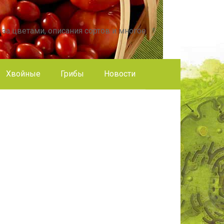
 за цветами, описания сортов и многое
Хвойные
Грибы
Новости