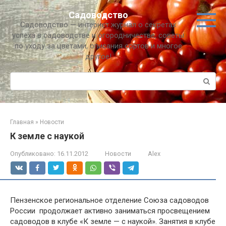
Перейти
Садоводство
к
Садоводство — интернет журнал о секретах
контенту
успеха в садоводстве и огородничестве, советы
по уходу за цветами, описания сортов и многое
другое!
Поиск:
Главная
»
Новости
К земле с наукой
Опубликовано:
16.11.2012
Новости
Alex
Пензенское региональное отделение Союза садоводов
России продолжает активно заниматься просвещением
садоводов в клубе «К земле — с наукой». Занятия в клубе