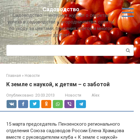
Перейти
Садоводство
к
Садоводство — интернет журнал о секретах
контенту
успеха в садоводстве и огородничестве, советы
по уходу за цветами, описания сортов и многое
другое!
Поиск:
Главная
»
Новости
К земле с наукой, к детям – с заботой
Опубликовано:
20.03.2013
Новости
Alex
15 марта председатель Пензенского регионального
отделения Союза садоводов России Елена Храмцова
вместе с руководителем клуба « К земле с наукой»