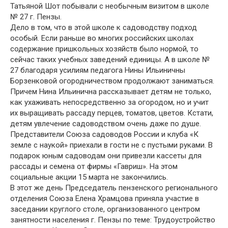
Татьяной Шот побывали с необычным визитом в школе
№ 27 г. Пензы.
Дело в том, что в этой школе к садоводству подход
особый. Если раньше во многих российских школах
содержание пришкольных хозяйств было нормой, то
сейчас таких учебных заведений единицы. А в школе №
27 благодаря усилиям педагога Нины Ильиничны
Борзенковой огородничеством продолжают заниматься.
Причем Нина Ильинична рассказывает детям не только,
как ухаживать непосредственно за огородом, но и учит
их выращивать рассаду перцев, томатов, цветов. Кстати,
детям увлечение садоводством очень даже по душе.
Представители Союза садоводов России и клуба «К
земле с наукой» приехали в гости не с пустыми руками. В
подарок юным садоводам они привезли кассеты для
рассады и семена от фирмы «Гавриш». На этом
социальные акции 15 марта не закончились.
В этот же день Председатель пензенского регионального
отделения Союза Елена Храмцова приняла участие в
заседании круглого столе, организованного центром
занятности населения г. Пензы по теме: Трудоустройство