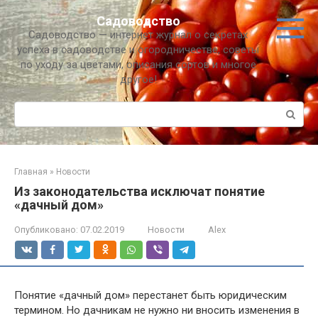
Перейти
Садоводство
к
Садоводство — интернет журнал о секретах
контенту
успеха в садоводстве и огородничестве, советы
по уходу за цветами, описания сортов и многое
другое!
Поиск:
Главная
»
Новости
Из законодательства исключат понятие
«дачный дом»
Опубликовано:
07.02.2019
Новости
Alex
Понятие «дачный дом» перестанет быть юридическим
термином. Но дачникам не нужно ни вносить изменения в