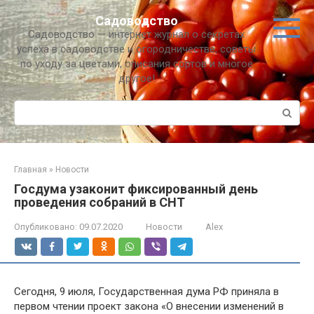
Перейти
Садоводство
к
Садоводство — интернет журнал о секретах
контенту
успеха в садоводстве и огородничестве, советы
по уходу за цветами, описания сортов и многое
другое!
Поиск:
Главная
»
Новости
Госдума узаконит фиксированный день
проведения собраний в СНТ
Опубликовано:
09.07.2020
Новости
Alex
Сегодня, 9 июля, Государственная дума РФ приняла в
первом чтении проект закона «О внесении изменений в