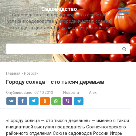
Перейти
Садоводство
к
Садоводство — интернет журнал о секретах
контенту
успеха в садоводстве и огородничестве, советы
по уходу за цветами, описания сортов и многое
другое!
Поиск:
Главная
»
Новости
Городу солнца – сто тысяч деревьев
Опубликовано:
07.10.2013
Новости
Alex
«Городу солнца — сто тысяч деревьев» — именно с такой
инициативой выступил председатель Солнечногорского
районного отделения Союза садоводов России Игорь