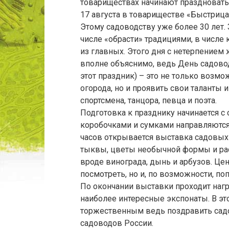
товариществах начинают праздновать
17 августа в товариществе «Быстрица
Этому садоводству уже более 30 лет. 
числе «обрасти» традициями, в числе
из главных. Этого дня с нетерпением 
вполне объяснимо, ведь День садово
этот праздник) – это не только возм
огорода, но и проявить свои таланты и
спортсмена, танцора, певца и поэта.
Подготовка к празднику начинается с 
коробочками и сумками направляются 
часов открывается выставка садовых 
тыквы, цветы необычной формы и рас
вроде винограда, дынь и арбузов. Це
посмотреть, но и, по возможности, по
По окончании выставки проходит наг
наиболее интересные экспонаты. В эт
торжественным ведь поздравить сад
садоводов России.