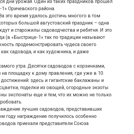
ся дни урожая. Один из таких праздников прошел
-1» Оричевского района.
За это время удалось достичь многого в том
 которых большой августовский праздник – одна
ждут и старожилы садоводчества и ребятня. И это
да (в «Быстрице-1» так по традиции называют
ожность продемонстрировать чудеса своего
 как садовода, и как художника, и даже
самого утра. Десятки садоводов с корзинками,
на площадку к дому правления, где уже в 10
достижений: здесь и гигантские баклажаны и
цветки, поделки из овощей, огородные экзоты
нны экспонаты еще и тем, что их можно не только
пробовать.
раждение лучших садоводов, представивших
ом году награждение получилось особенно
оводов приехали представители Союза