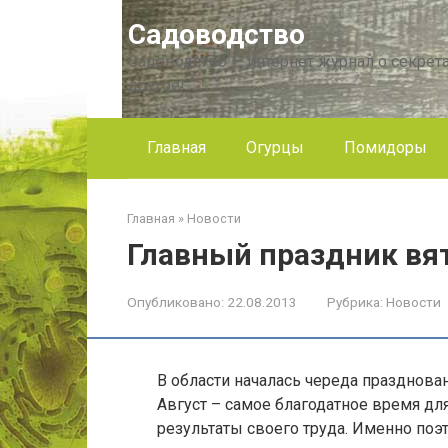
Перейти
Садоводство
к
контенту
Садоводство — интернет журнал о секрета
другое!
Главная
Огурцы
Помидоры
Главная
»
Новости
Главный праздник вя
Опубликовано:
22.08.2013
Рубрика:
Новости
В области началась череда празднова
Август – самое благодатное время дл
результаты своего труда. Именно поэт