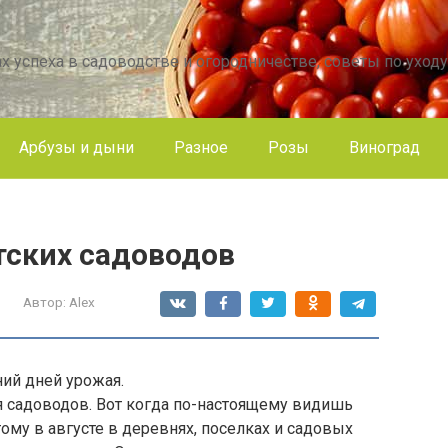
х успеха в садоводстве и огородничестве, советы по уходу
Арбузы и дыни
Разное
Розы
Виноград
тских садоводов
Автор:
Alex
ний дней урожая.
я садоводов. Вот когда по-настоящему видишь
ому в августе в деревнях, поселках и садовых