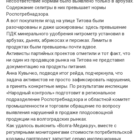
несоответствие нормам было выявлено только в арбузах.
Содержание селитры в них превышает нормы
Роспотребнадзора.
А вот покупатели ягод на улице Титова были
разочарованы и даже шокированы: здесь превышение
ПДК минерального удобрения нитрометр установил в
арбузах, дынях, абрикосах и персиках. Лимиты в
продуктах были превышены почти вдвое.
Активисты партийных проектов отметили и тот факт, что
ни один из продавцов рынка на Титова не представил
документацию на продукты питания.
Анна Кувычко, подводя итог рейда, подчеркнула, что
задача активистов не просто зафиксировать нарушения,
а принять конкретные меры. По результатам инспекции
«Народный контроль» подготовит в региональное
подразделение Роспотребнадзора и областной комитет
промышленности и торговли обращение по вопросу
выявления нарушений в продаже плодоовощной
продукции на волгоградских рынках.
Как удалось выяснить «Волга-Медиа.ру», вместе с
регулярными мониторингами стоимости потребительской
корзины партпроект запустит серию инспекционных