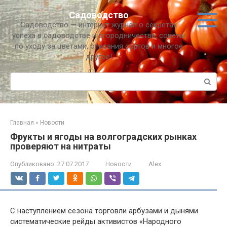
Перейти
Садоводство
к
Садоводство — интернет журнал о секретах
контенту
успеха в садоводстве и огородничестве, советы
по уходу за цветами, описания сортов и многое
другое!
Поиск:
Главная
»
Новости
Фрукты и ягоды на волгоградских рынках
проверяют на нитраты
Опубликовано:
27.07.2017
Новости
Alex
С наступлением сезона торговли арбузами и дынями
систематические рейды активистов «Народного