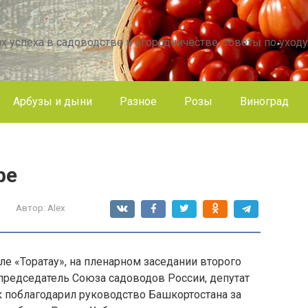
х успеха в садоводстве и огородничестве, советы по уходу
Арбузы и дыни
Разное
Розы
Виноград
фе
Автор:
Alex
е «Торатау», на пленарном заседании второго
редседатель Союза садоводов России, депутат
 поблагодарил руководство Башкортостана за