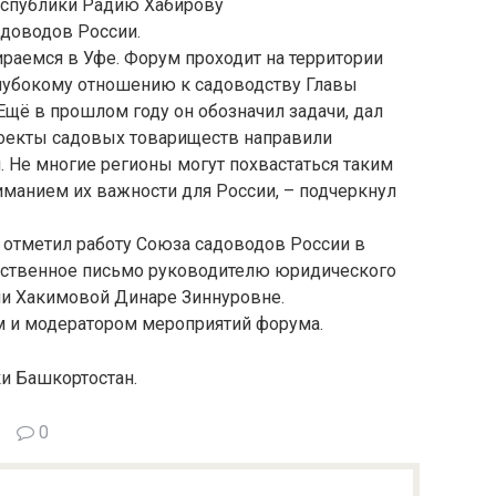
еспублики Радию Хабирову
адоводов России.
ираемся в Уфе. Форум проходит на территории
глубокому отношению к садоводству Главы
Ещё в прошлом году он обозначил задачи, дал
роекты садовых товариществ направили
. Не многие регионы могут похвастаться таким
иманием их важности для России, – подчеркнул
 отметил работу Союза садоводов России в
рственное письмо руководителю юридического
ии Хакимовой Динаре Зиннуровне.
м и модератором мероприятий форума.
и Башкортостан.
0