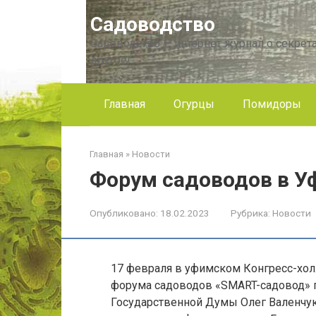
Перейти
Садоводство
к
контенту
Садоводство — интернет журнал о секрета
другое!
Главная
Огурцы
Помидоры
Главная
»
Новости
Форум садоводов в У
Опубликовано:
18.02.2023
Рубрика:
Новости
17 февраля в уфимском Конгресс-холл
форума садоводов «SMART-садовод» п
Государственной Думы Олег Валенчук