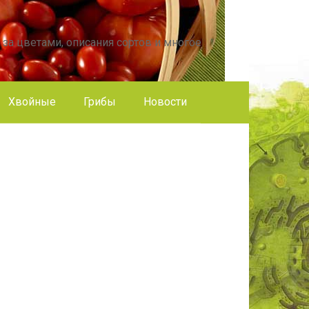
 за цветами, описания сортов и многое
Хвойные
Грибы
Новости