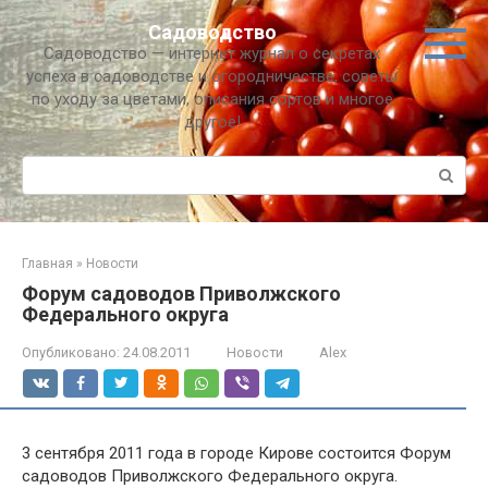
Перейти
Садоводство
к
Садоводство — интернет журнал о секретах
контенту
успеха в садоводстве и огородничестве, советы
по уходу за цветами, описания сортов и многое
другое!
Поиск:
Главная
»
Новости
Форум садоводов Приволжского
Федерального округа
Опубликовано:
24.08.2011
Новости
Alex
3 сентября 2011 года в городе Кирове состоится Форум
садоводов Приволжского Федерального округа.