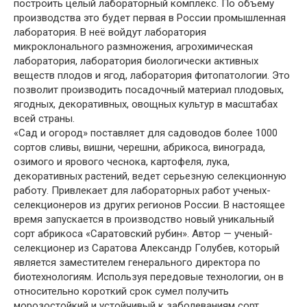
построить целый лабораторный комплекс. По объему
производства это будет первая в России промышленная
лаборатория. В неё войдут лаборатория
микроклонального размножения, агрохимическая
лаборатория, лаборатория биологически активных
веществ плодов и ягод, лаборатория фитопатологии. Это
позволит производить посадочный материал плодовых,
ягодных, декоративных, овощных культур в масштабах
всей страны.
«Сад и огород» поставляет для садоводов более 1000
сортов сливы, вишни, черешни, абрикоса, винограда,
озимого и ярового чеснока, картофеля, лука,
декоративных растений, ведет серьезную селекционную
работу. Привлекает для лабораторных работ ученых-
селекционеров из других регионов России. В настоящее
время запускается в производство новый уникальный
сорт абрикоса «Саратовский рубин». Автор — ученый-
селекционер из Саратова Александр Голубев, который
является заместителем генерального директора по
биотехнологиям. Используя передовые технологии, он в
относительно короткий срок сумел получить
морозостойкий и устойчивый к заболеваниям сорт.