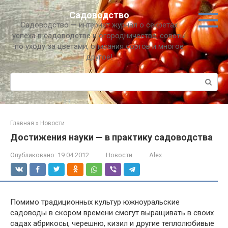
Перейти
Садоводство
к
Садоводство — интернет журнал о секретах
контенту
успеха в садоводстве и огородничестве, советы
по уходу за цветами, описания сортов и многое
другое!
Поиск:
Главная
»
Новости
Достижения науки — в практику садоводства
Опубликовано:
19.04.2012
Новости
Alex
Помимо традиционных культур южноуральские
садоводы в скором времени смогут выращивать в своих
садах абрикосы, черешню, кизил и другие теплолюбивые