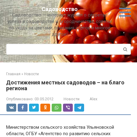
Перейти
Садоводство
к
Садоводство — интернет журнал о секретах
контенту
успеха в садоводстве и огородничестве, советы
по уходу за цветами, описания сортов и многое
другое!
Поиск:
Главная
»
Новости
Достижения местных садоводов – на благо
региона
Опубликовано:
03.05.2012
Новости
Alex
Министерством сельского хозяйства Ульяновской
области, ОГБУ «Агентство по развитию сельских