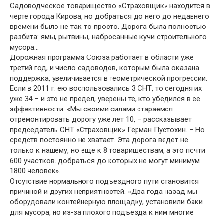
Садоводческое товарищество «Страховщик» находится в
черте города Кирова, но добраться до него до недавнего
времени было не так‑то просто. Дорога была полностью
разбита: ямы, рытвины, набросанные кучи строительного
мусора…
Дорожная программа Союза работает в области уже
третий год, и число садоводов, которым была оказана
поддержка, увеличивается в геометрической прогрессии.
Если в 2011 г. ею воспользовались 3 СНТ, то сегодня их
уже 34 – и это не предел, уверены те, кто убедился в ее
эффективности. «Мы своими силами стараемся
отремонтировать дорогу уже лет 10, – рассказывает
председатель СНТ «Страховщик» Герман Пустохин. – Но
средств постоянно не хватает. Эта дорога ведет не
только к нашему, но еще к 8 товариществам, а это почти
600 участков, добраться до которых не могут минимум
1800 человек».
Отсутствие нормального подъездного пути становится
причиной и других неприятностей. «Два года назад мы
оборудовали контейнерную площадку, установили баки
для мусора, но из‑за плохого подъезда к ним многие