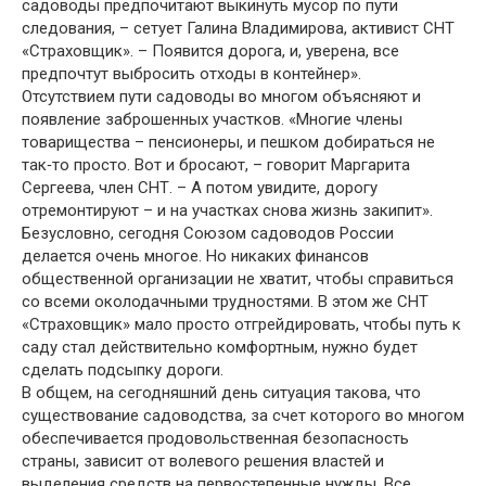
садоводы предпочитают выкинуть мусор по пути
следования, – сетует Галина Владимирова, активист СНТ
«Страховщик». – Появится дорога, и, уверена, все
предпочтут выбросить отходы в контейнер».
Отсутствием пути садоводы во многом объясняют и
появление заброшенных участков. «Многие члены
товарищества – пенсионеры, и пешком добираться не
так‑то просто. Вот и бросают, – говорит Маргарита
Сергеева, член СНТ. – А потом увидите, дорогу
отремонтируют – и на участках снова жизнь закипит».
Безусловно, сегодня Союзом садоводов России
делается очень многое. Но никаких финансов
общественной организации не хватит, чтобы справиться
со всеми околодачными трудностями. В этом же СНТ
«Страховщик» мало просто отгрейдировать, чтобы путь к
саду стал действительно комфортным, нужно будет
сделать подсыпку дороги.
В общем, на сегодняшний день ситуация такова, что
существование садоводства, за счет которого во многом
обеспечивается продовольственная безопасность
страны, зависит от волевого решения властей и
выделения средств на первостепенные нужды. Все