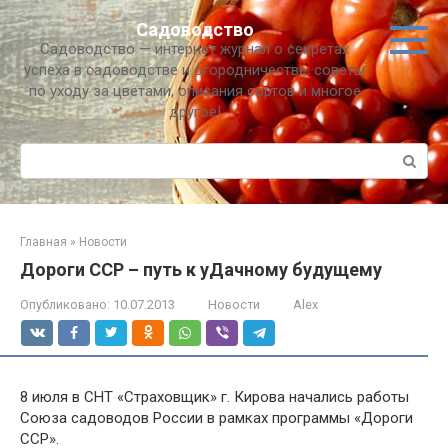
Перейти
Садоводство
к
Садоводство — интернет журнал о секретах
контенту
успеха в садоводстве и огородничестве, советы
по уходу за цветами, описания сортов и многое
другое!
Поиск:
Главная
»
Новости
Дороги ССР – путь к уДачному будущему
Опубликовано:
10.07.2013
Новости
Alex
8 июля в СНТ «Страховщик» г. Кирова начались работы
Союза садоводов России в рамках программы «Дороги
ССР».