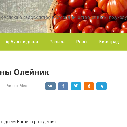
х успеха в садоводстве и огородничестве, советы по уходу
Арбузы и дыни
Разное
Розы
Виноград
яны Олейник
Автор:
Alex
 с днём Вашего рождения.