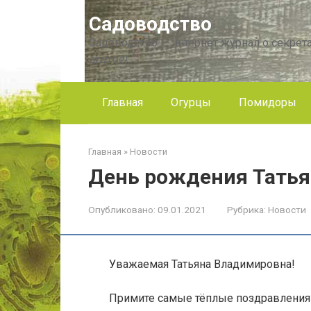
Перейти
Садоводство
к
контенту
Садоводство — интернет журнал о секрета
другое!
Главная
Огурцы
Помидоры
Главная
»
Новости
День рождения Тать
Опубликовано:
09.01.2021
Рубрика:
Новости
Уважаемая Татьяна Владимировна!
Примите самые тёплые поздравления