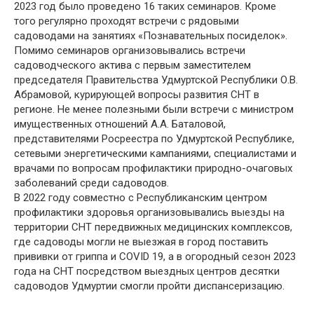
2023 год было проведено 16 таких семинаров. Кроме
того регулярно проходят встречи с рядовыми
садоводами на занятиях «Познавательных посиделок».
Помимо семинаров организовывались встречи
садоводческого актива с первым заместителем
председателя Правительства Удмуртской Республики О.В.
Абрамовой, курирующей вопросы развития СНТ в
регионе. Не менее полезными были встречи с министром
имущественных отношений А.А. Баталовой,
представителями Росреестра по Удмуртской Республике,
сетевыми энергетическими кампаниями, специалистами и
врачами по вопросам профилактики природно-очаговых
заболеваний среди садоводов.
В 2022 году совместно с Республиканским центром
профилактики здоровья организовывались выезды на
территории СНТ передвижных медицинских комплексов,
где садоводы могли не выезжая в город поставить
прививки от гриппа и COVID 19, а в огородный сезон 2023
года на СНТ посредством выездных центров десятки
садоводов Удмуртии смогли пройти диспансеризацию.