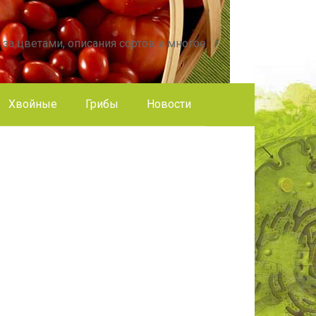
 за цветами, описания сортов и многое
Хвойные
Грибы
Новости