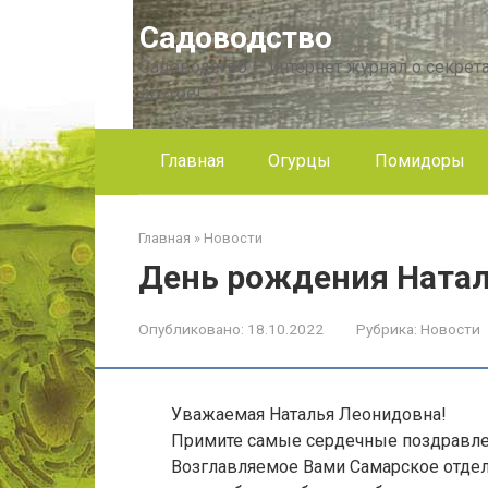
Перейти
Садоводство
к
контенту
Садоводство — интернет журнал о секрета
другое!
Главная
Огурцы
Помидоры
Главная
»
Новости
День рождения Ната
Опубликовано:
18.10.2022
Рубрика:
Новости
Уважаемая Наталья Леонидовна!
Примите самые сердечные поздравле
Возглавляемое Вами Самарское отде