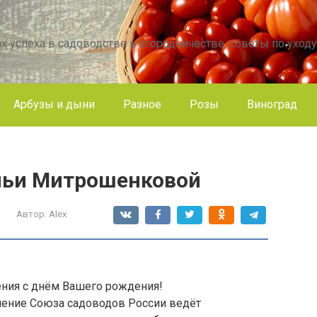
х успеха в садоводстве и огородничестве, советы по уходу
Арбузы и дыни
Разное
Розы
Виноград
льи Митрошенковой
Автор:
Alex
ния с днём Вашего рождения!
ление Союза садоводов России ведёт