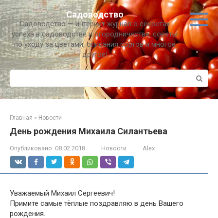
Перейти
Садоводство
к
Садоводство — интернет журнал о секретах
контенту
успеха в садоводстве и огородничестве, советы
по уходу за цветами, описания сортов и многое
другое!
Поиск:
Главная
»
Новости
День рождения Михаила Силантьева
Опубликовано:
08.02.2018
Новости
Alex
Уважаемый Михаил Сергеевич!
Примите самые тёплые поздравляю в день Вашего
рождения.