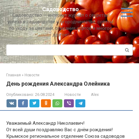
Перейти
Садоводство
к
Садоводство — интернет журнал о секретах
контенту
успеха в садоводстве и огородничестве, советы
по уходу за цветами, описания сортов и многое
другое!
Поиск:
Главная
»
Новости
День рождения Александра Олейника
Опубликовано:
26.08.2024
Новости
Alex
Уважаемый Александр Николаевич!
От всей души поздравляю Вас с днём рождения!
Крымское региональное отделение Союза садоводов