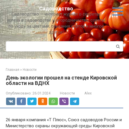
Перейти
Садоводство
к
Садоводство — интернет журнал о секретах
контенту
успеха в садоводстве и огородничестве, советы
по уходу за цветами, описания сортов и многое
другое!
Поиск:
Главная
»
Новости
День экологии прошел на стенде Кировской
области на ВДНХ
Опубликовано:
26.01.2024
Новости
Alex
26 января компания «Т Плюс», Союз садоводов России и
Министерство охраны окружающей среды Кировской