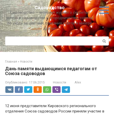
Перейти
Садоводство
к
Садоводство — интернет журнал о секретах
контенту
успеха в садоводстве и огородничестве, советы
по уходу за цветами, описания сортов и многое
другое!
Поиск:
Главная
»
Новости
Дань памяти выдающимся педагогам от
Союза садоводов
Опубликовано:
17.06.2015
Новости
Alex
12 июня представители Кировского регионального
отделения Союза садоводов России приняли участие в