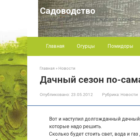
Перейти
Садоводство
к
контенту
Садоводство — интернет журнал о секрета
другое!
Главная
Огурцы
Помидоры
Главная
»
Новости
Дачный сезон по-сам
Опубликовано:
23.05.2012
Рубрика:
Новости
Вот и наступил долгожданный дачный 
которые надо решить.
Сколько будет стоить свет, вода и га