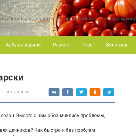
х успеха в садоводстве и огородничестве, советы по уходу
Арбузы и дыни
Разное
Розы
Виноград
арски
Автор:
Alex
сезон. Вместе с ним обозначились проблемы,
з для дачников? Как быстро и без проблем