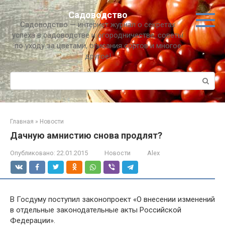
Перейти
Садоводство
к
Садоводство — интернет журнал о секретах
контенту
успеха в садоводстве и огородничестве, советы
по уходу за цветами, описания сортов и многое
другое!
Поиск:
Главная
»
Новости
Дачную амнистию снова продлят?
Опубликовано:
22.01.2015
Новости
Alex
В Госдуму поступил законопроект «О внесении изменений
в отдельные законодательные акты Российской
Федерации».