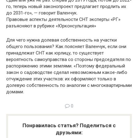
сдвигали уже не раз: сперва до 2019 года, потом до 2022-
го, теперь новый законопроект предлагает продлить их
до 2031-го», — говорит Валенчук.
Правовые аспекты деятельности СНТ эксперты «РГ»
разъясняют в рубрике «Юрконсультация»
Для чего нужна долевая собственность на участки
общего пользования? Как поясняет Валенчук, если они
принадлежат СНТ как юрлицу, то существует
вероятность самоуправства со стороны председателя по
распоряжению этими землями. «Поэтому федеральный
закон о садоводстве сделал невозможным какое-либо
отчуждение этих участков: их оформляют только в
долевую собственность по аналогии с многоквартирными
домами.
0
Понравилась статья? Поделиться с
друзьями: