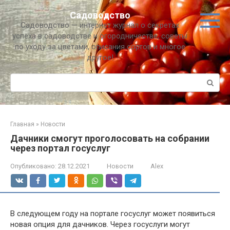
Перейти
Садоводство
к
Садоводство — интернет журнал о секретах
контенту
успеха в садоводстве и огородничестве, советы
по уходу за цветами, описания сортов и многое
другое!
Поиск:
Главная
»
Новости
Дачники смогут проголосовать на собрании
через портал госуслуг
Опубликовано:
28.12.2021
Новости
Alex
В следующем году на портале госуслуг может появиться
новая опция для дачников. Через госуслуги могут