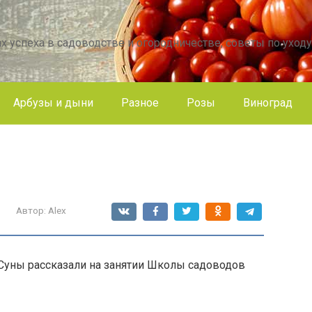
х успеха в садоводстве и огородничестве, советы по уходу
Арбузы и дыни
Разное
Розы
Виноград
Автор:
Alex
 Суны рассказали на занятии Школы садоводов