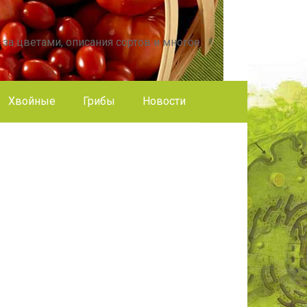
 за цветами, описания сортов и многое
Хвойные
Грибы
Новости