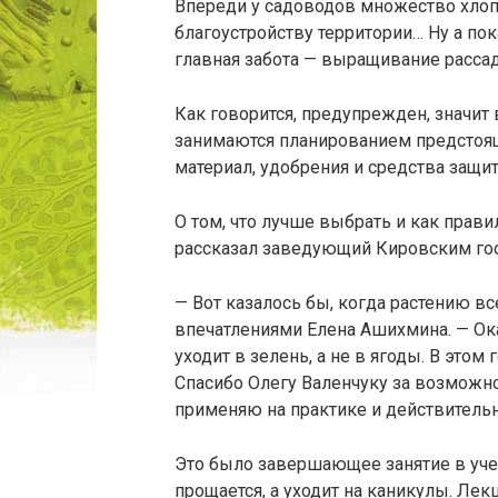
Впереди у садоводов множество хлопот 
благоустройству территории… Ну а пок
главная забота — выращивание расса
Как говорится, предупрежден, значит
занимаются планированием предстоящ
материал, удобрения и средства защит
О том, что лучше выбрать и как прави
рассказал заведующий Кировским гос
— Вот казалось бы, когда растению вс
впечатлениями Елена Ашихмина. — Оказ
уходит в зелень, а не в ягоды. В этом
Спасибо Олегу Валенчуку за возможно
применяю на практике и действительно
Это было завершающее занятие в уче
прощается, а уходит на каникулы. Ле