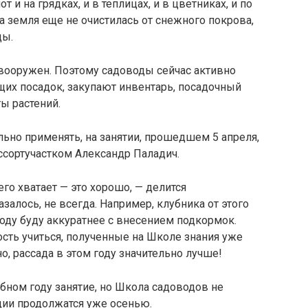
и на грядках, и в теплицах, и в цветниках, и по
а земля еще не очистилась от снежного покрова,
ды.
 вооружен. Поэтому садоводы сейчас активно
их посадок, закупают инвентарь, посадочный
ы растений.
льно применять, на занятии, прошедшем 5 апреля,
сортучастком Александр Паладич.
его хватает — это хорошо, — делится
алось, не всегда. Например, клубника от этого
 году буду аккуратнее с внесением подкормок.
сть учиться, полученные на Школе знания уже
, рассада в этом году значительно лучше!
бном году занятие, но Школа садоводов не
кции продолжатся уже осенью.