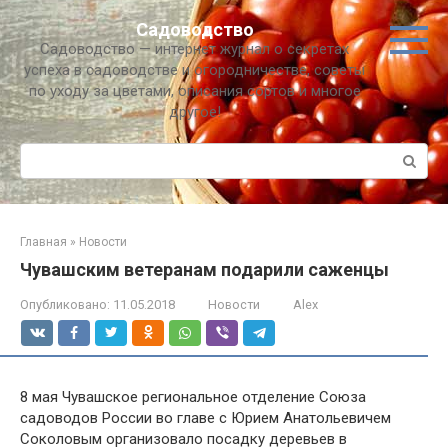
Перейти
Садоводство
к
Садоводство — интернет журнал о секретах
контенту
успеха в садоводстве и огородничестве, советы
по уходу за цветами, описания сортов и многое
другое!
Поиск:
Главная
»
Новости
Чувашским ветеранам подарили саженцы
Опубликовано:
11.05.2018
Новости
Alex
8 мая Чувашское региональное отделение Союза
садоводов России во главе с Юрием Анатольевичем
Соколовым организовало посадку деревьев в