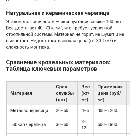
Натуральная и керамическая черепица
Эталон долговечности — эксплуатация свыше 100 лет.
Вес достигает 40–70 кг/м², что требует усиленной
стропильной системы. Материал не горит, не шумит и не
выцветает. Недостатки: высокая цена (от 30 €/м²) и
сложность монтажа.
Сравнение кровельных материалов:
таблица ключевых параметров
Срок
Вес
Примерная
Материал
службы
(кг/
цена (руб/
Шу
(лет)
м²)
м²)
Металлочерепица
20–50
4–6
400–1200
Ни
8–
Гибкая черепица
30–50
500–1800
Вы
12