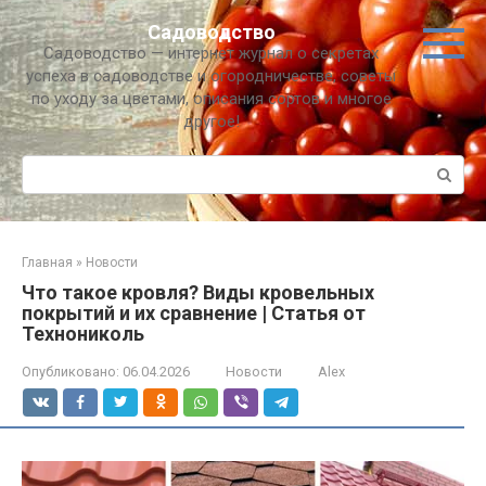
Перейти
Садоводство
к
Садоводство — интернет журнал о секретах
контенту
успеха в садоводстве и огородничестве, советы
по уходу за цветами, описания сортов и многое
другое!
Поиск:
Главная
»
Новости
Что такое кровля? Виды кровельных
покрытий и их сравнение | Статья от
Технониколь
Опубликовано:
06.04.2026
Новости
Alex