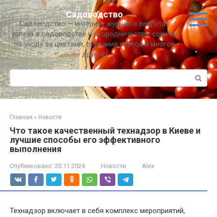
Перейти
Садоводство
к
Садоводство — интернет журнал о секретах
контенту
успеха в садоводстве и огородничестве, советы
по уходу за цветами, описания сортов и многое
другое!
Поиск:
Главная
»
Новости
Что такое качественный технадзор в Киеве и
лучшие способы его эффективного
выполнения
Опубликовано:
20.11.2024
Новости
Alex
Технадзор включает в себя комплекс мероприятий,