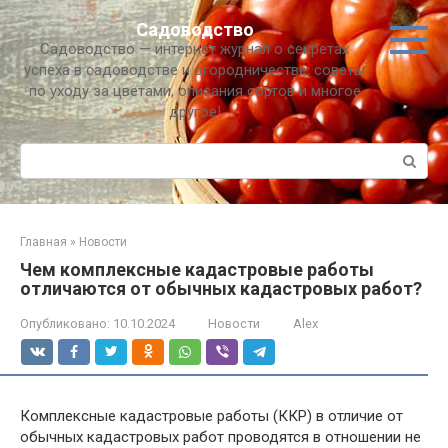
Перейти
Садоводство
к
Садоводство — интернет журнал о секретах
контенту
успеха в садоводстве и огородничестве, советы
по уходу за цветами, описания сортов и многое
другое!
Поиск:
Главная
»
Новости
Чем комплексные кадастровые работы
отличаются от обычных кадастровых работ?
Опубликовано:
10.10.2024
Новости
Alex
Комплексные кадастровые работы (ККР) в отличие от
обычных кадастровых работ проводятся в отношении не