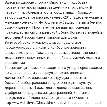
Здесь во Дворце спорта «Юность» для удобства
посетителей экспозиции разделили на три секции. В
первой – челябинцы и гости города увидят большой
выбор одежды сезона весна-лето-2016. Здесь мужские и
женские коллекции: футболки и рубашки, платья и блузки,
сумки и шляпки. Покупателям предлагают оценить
преимущество ортопедической обуви, богатство тканей и
достойный ассортимент товаров для дома.
Во второй секции южноуральцам предлагают
продегустировать и купить колбасные изделия и
фермерское мясо. Также здесь разместились стенды с
домашними пельменями, молочной продукцией, медом и
сладостями.
Третья секция ярмарки находится на улице: перед входом
во Дворец спорта развернулась экспозиция для
дачников: бани, садовые конструкции и инвентарь,
большой выбор рассады: плодово-ягодные культуры,
деревья и цветы. Также для садоводов выставлены
удобрения и средства защиты растений. Выставка
продлится до 4 июня во Дворце спорта «Юность».
http://www.cheltv.ru/Chelyabinsk_otkryl_modnoe_leto_i_dach