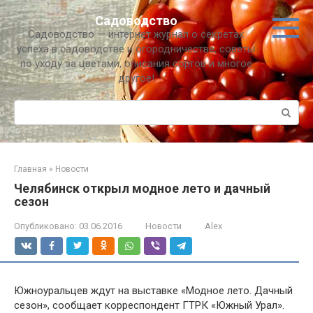
Перейти
Садоводство
к
Садоводство — интернет журнал о секретах
контенту
успеха в садоводстве и огородничестве, советы
по уходу за цветами, описания сортов и многое
другое!
Поиск:
Главная
»
Новости
Челябинск открыл модное лето и дачный
сезон
Опубликовано:
03.06.2016
Новости
Alex
Южноуральцев ждут на выставке «Модное лето. Дачный
сезон», сообщает корреспондент ГТРК «Южный Урал».