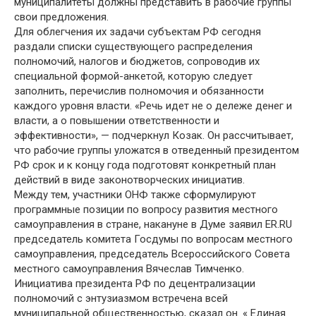
муниципалитеты должны представить в рабочие группы
свои предложения.
Для облегчения их задачи субъектам РФ сегодня
раздали списки существующего распределения
полномочий, налогов и бюджетов, сопроводив их
специальной формой-анкетой, которую следует
заполнить, перечислив полномочия и обязанности
каждого уровня власти. «Речь идет не о дележе денег и
власти, а о повышении ответственности и
эффективности», — подчеркнул Козак. Он рассчитывает,
что рабочие группы уложатся в отведенный президентом
РФ срок и к концу года подготовят конкретный план
действий в виде законотворческих инициатив.
Между тем, участники ОНФ также сформулируют
программные позиции по вопросу развития местного
самоуправления в стране, накануне в Думе заявил ER.RU
председатель комитета Госдумы по вопросам местного
самоуправления, председатель Всероссийского Совета
местного самоуправления Вячеслав Тимченко.
Инициатива президента РФ по децентрализации
полномочий с энтузиазмом встречена всей
муниципальной общественностью, сказал он. « Единая