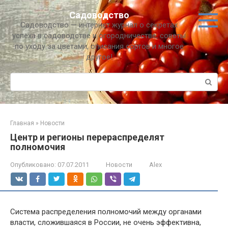
Перейти
Садоводство
к
Садоводство — интернет журнал о секретах
контенту
успеха в садоводстве и огородничестве, советы
по уходу за цветами, описания сортов и многое
другое!
Поиск:
Главная
»
Новости
Центр и регионы перераспределят
полномочия
Опубликовано:
07.07.2011
Новости
Alex
Система распределения полномочий между органами
власти, сложившаяся в России, не очень эффективна,