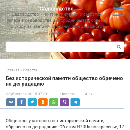
Перейти
Садоводство
к
Садоводство — интернет журнал о секретах
контенту
успеха в садоводстве и огородничестве, советы
по уходу за цветами, описания сортов и многое
другое!
Поиск:
Главная
»
Новости
Без исторической памяти общество обречено
на деградацию
Опубликовано:
18.07.2011
Новости
Alex
Общество, у которого нет исторической памяти,
обречено на деградацию. Об этом ER.RUв воскресенье, 17