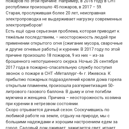
пожаров по этой причине. Например, в 2016 году в СНТ
республики произошло 45 пожаров, в 2017 – 59.
Старая, прослужившая более 20 лет, неисправная
электропроводка не выдерживает нагрузку современных
электроприборов!
Есть ещё одна серьезная проблема, которая приводит к
тяжёлым последствиям, – неосторожность людей при
применении открытого огня (сжигание мусора, сварочные
и другие огневые работы) и курении. В 2017 году по этой
причине произошло 18 пожаров, 9 из них – из-за
брошенного непотушенного окурка. Ночью 26 сентября
2017 года в пожарно-спасательную службу поступил
звонок о пожаре в СНТ «Металлург-4» г. Ижевска. К
прибытию пожарных подразделений кровля дома горела
открытым пламенем, произошла разгерметизация 50-
литрового газового баллона. В дыму и огне погибли
мужчина и женщина. Причина – неосторожность хозяина
при курении в нетрезвом состоянии.
Скоро отрывается дачный сезон. Соскучившись по
любимой работе на земле, отдыху на природе, мы с
большими надеждами и хорошим настроением едем за
город. Садовый дом оживает: зажигается свет, играет