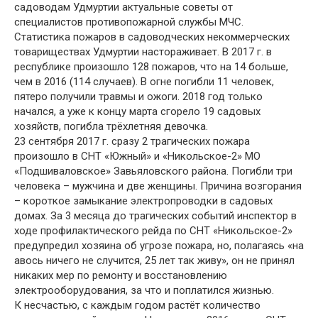
садоводам Удмуртии актуальные советы от
специалистов противопожарной службы МЧС.
Статистика пожаров в садоводческих некоммерческих
товариществах Удмуртии настораживает. В 2017 г. в
республике произошло 128 пожаров, что на 14 больше,
чем в 2016 (114 случаев). В огне погибли 11 человек,
пятеро получили травмы и ожоги. 2018 год только
начался, а уже к концу марта сгорело 19 садовых
хозяйств, погибла трёхлетняя девочка.
23 сентября 2017 г. сразу 2 трагических пожара
произошло в СНТ «Южный» и «Никольское-2» МО
«Подшиваловское» Завьяловского района. Погибли три
человека – мужчина и две женщины. Причина возгорания
– короткое замыкание электропроводки в садовых
домах. За 3 месяца до трагических событий инспектор в
ходе профилактического рейда по СНТ «Никольское-2»
предупредил хозяина об угрозе пожара, но, полагаясь «на
авось ничего не случится, 25 лет так живу», он не принял
никаких мер по ремонту и восстановлению
электрооборудования, за что и поплатился жизнью.
К несчастью, с каждым годом растёт количество