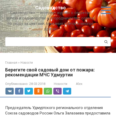
Перейти
Садоводство
к
Садоводство — интернет журнал о секретах
контенту
успеха в садоводстве и огородничестве, советы
по уходу за цветами, описания сортов и многое
другое!
Поиск:
Главная
»
Новости
Берегите свой садовый дом от пожара:
рекомендации МЧС Удмуртии
Опубликовано:
28.03.2018
Новости
Alex
Председатель Удмуртского регионального отделения
Союза садоводов России Ольга Залазаева предоставила