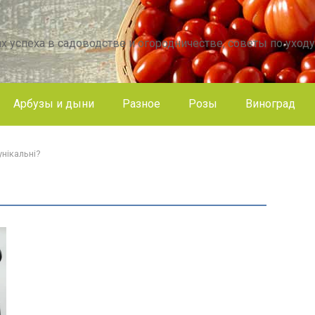
х успеха в садоводстве и огородничестве, советы по уходу
Арбузы и дыни
Разное
Розы
Виноград
унікальні?