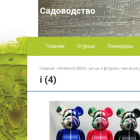
Перейти
Садоводство
к
контенту
Садоводство — интернет журнал о секрета
другое!
Главная
Огурцы
Помидоры
Главная
»
Bearbrick (ABS): що це а фігурки і чим вони 
i (4)