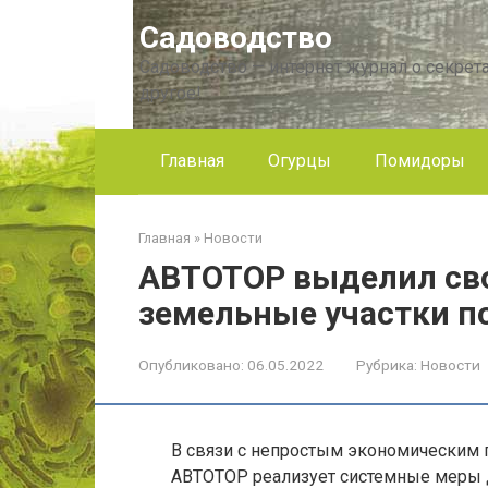
Перейти
Садоводство
к
контенту
Садоводство — интернет журнал о секрета
другое!
Главная
Огурцы
Помидоры
Главная
»
Новости
АВТОТОР выделил св
земельные участки п
Опубликовано:
06.05.2022
Рубрика:
Новости
В связи с непростым экономическим 
АВТОТОР реализует системные меры д