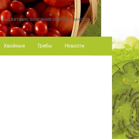
 за цветами, описания сортов и многое
Хвойные
Грибы
Новости