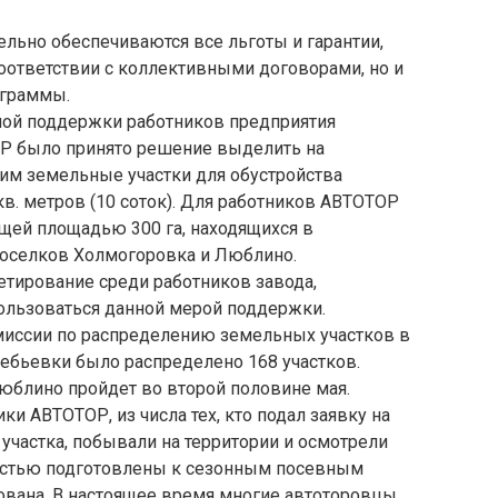
ельно обеспечиваются все льготы и гарантии,
оответствии с коллективными договорами, но и
ограммы.
ьной поддержки работников предприятия
Р было принято решение выделить на
м земельные участки для обустройства
кв. метров (10 соток). Для работников АВТОТОР
ей площадью 300 га, находящихся в
 поселков Холмогоровка и Люблино.
тирование среди работников завода,
льзоваться данной мерой поддержки.
миссии по распределению земельных участков в
ебьевки было распределено 168 участков.
Люблино пройдет во второй половине мая.
и АВТОТОР, из числа тех, кто подал заявку на
участка, побывали на территории и осмотрели
ностью подготовлены к сезонным посевным
ована. В настоящее время многие автоторовцы