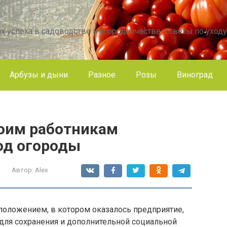
х успеха в садоводстве и огородничестве, советы по уходу
Арбузы и дыни
Разное
Розы
Виноград
оим работникам
од огороды
Автор:
Alex
положением, в котором оказалось предприятие,
ля сохранения и дополнительной социальной