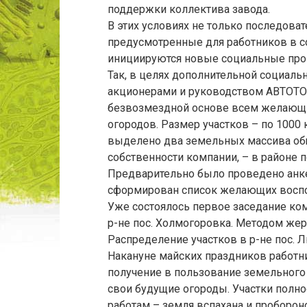
поддержки коллектива завода.
В этих условиях не только последоват
предусмотренные для работников в с
инициируются новые социальные пр
Так, в целях дополнительной социал
акционерами и руководством АВТОТО
безвозмездной основе всем желающи
огородов. Размер участков – по 1000 
выделено два земельных массива общ
собственности компании, – в районе
Предварительно было проведено анке
сформирован список желающих воспо
Уже состоялось первое заседание ко
р-не пос. Холмогоровка. Методом жер
Распределение участков в р-не пос. 
Накануне майских праздников работник
получение в пользование земельного 
свои будущие огороды. Участки пол
работам – земля вспахана и проборон