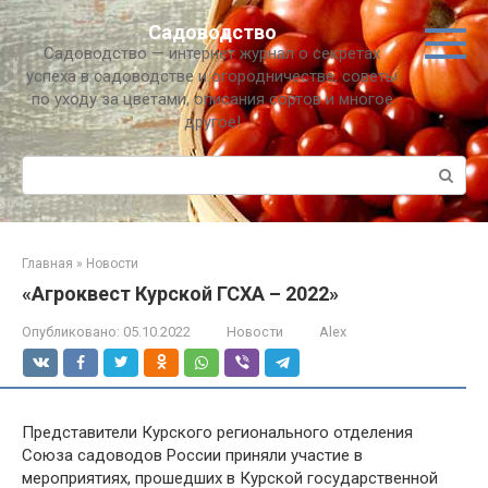
Перейти
Садоводство
к
Садоводство — интернет журнал о секретах
контенту
успеха в садоводстве и огородничестве, советы
по уходу за цветами, описания сортов и многое
другое!
Поиск:
Главная
»
Новости
«Агроквест Курской ГСХА – 2022»
Опубликовано:
05.10.2022
Новости
Alex
Представители Курского регионального отделения
Союза садоводов России приняли участие в
мероприятиях, прошедших в Курской государственной